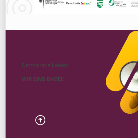
Demokratie Leben!
WIR SIND DABEI!