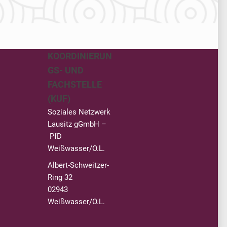
KOORDINIERUN
GS- UND
FACHSTELLE
(KUF)
Soziales Netzwerk
Lausitz gGmbH –
PfD
Weißwasser/O.L.
Albert-Schweitzer-
Ring 32
02943
Weißwasser/O.L.