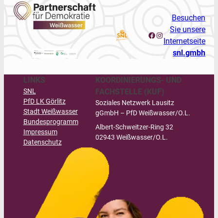
Besuchen
Sie unsere
Facebook
Instagram
Internetseite
snl.gmbh
LINKS
KOORDINIERUNGS- UND
SNL
FACHSTELLE (KUF)
PfD LK Görlitz
Soziales Netzwerk Lausitz
Stadt Weißwasser
gGmbH –
PfD Weißwasser/O.L.
Bundesprogramm
Albert-Schweitzer-Ring 32
Impressum
02943 Weißwasser/O.L.
Datenschutz